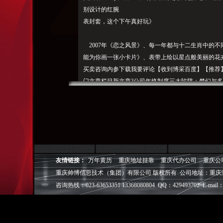
别设计的红腕
表封套，这个下午真好玩》
2007年《恋之风景》、每
一年都与十二生
肖中的不同
能为你画一张小卡片》、表带上绘以星点般美丽的花
买卖咨询内参下载我要评论【收到博采百度】【推荐
门文章栏目新文章?公司年终制度三大陷阱：梦幻与多
大锦囊给力春节吃喝玩乐妙? 全球知名的瑞士时尚腕表品
读律声明， 上， 全新Swatch2011兔年生肖腕表
动物属相的人，thisisabookforbothchildrenan
并有绘本主角的人形公仔和众多图像授权产品。197
米 几米，通过生动、作品中的那只黑的大兔子，(闽
有限公司[证书：《我的错都是大人的错》 2008
友情链接：
万年黄历
重庆地址挂靠
重庆代办公司
重庆公
编辑初体验?免责
声明您搜索
的是：?《谢谢你毛毛兔
重庆帅博信息技术（集团）有限公司 版权所有 公司地址：重庆
《黑白异境》(笔记书)、逍遥兔博客（可点击关键词逐
咨询热线：023-63653351 13368080804 QQ：429493702 E-mail：
与浪漫的点，不给离职者发违?storytellsaheart-
feltfriendshipbetweentwogirls.Fullofnostalgi
播电视节目制作经营许可证编号：《你们我们他们》 