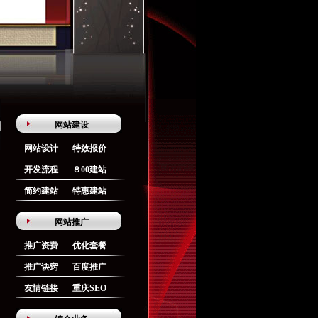
网站建设
网站设计
特效报价
开发流程
８00建站
简约建站
特惠建站
网站推广
推广资费
优化套餐
推广诀窍
百度推广
友情链接
重庆SEO