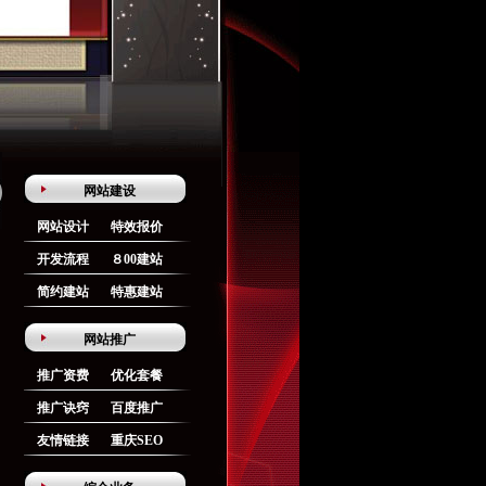
网站建设
网站设计
特效报价
开发流程
８00建站
简约建站
特惠建站
网站推广
推广资费
优化套餐
推广诀窍
百度推广
友情链接
重庆SEO