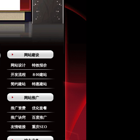
网站建设
网站设计
特效报价
开发流程
８00建站
简约建站
特惠建站
网站推广
推广资费
优化套餐
推广诀窍
百度推广
友情链接
重庆SEO