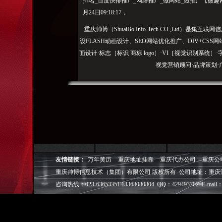
排名_百度快排推广_网络推广_做网站_做推广【微趣网
月24日09:18:17，
重庆帅博（ShuaiBo Info-Tech CO.,Ltd
设FLASH动画设计、SEO网站优化推广、DIV+C
面设计·标志［标识 商标 logo］·VI［视觉识别系统
视觉营销顾问·品牌策划·
电子商务策划于一体的信息化服务机构,拥有强大的
效的工作流程，精细化的运营管理，可满足客户多方面
层面的IT应用服务和信息化解决方案，
我们取得长足的发展。并始终秉承“诚信为本”的经营
户理解互联网对企业的独特价值，并充分把握中小型企
友情链接：
万年黄历
重庆地址挂靠
重庆代办公司
重庆公
成功,就等于
重庆帅博信息技术（集团）有限公司 版权所有 公司地址：重庆
◎
帅博
——用灵魂来设计，我
咨询热线：023-63653351 13368080804 QQ：429493702 E-mail：
◎
帅博
——网络营销
◎
帅博
——专业的团队
◎
帅博
——让网站突显