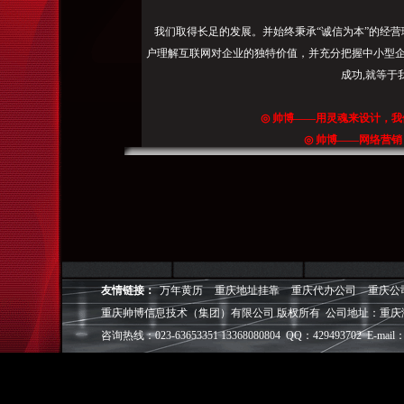
我们取得长足的发展。并始终秉承“诚信为本”的经营
户理解互联网对企业的独特价值，并充分把握中小型企
成功,就等于
◎
帅博
——用灵魂来设计，我
◎
帅博
——网络营销
◎
帅博
——专业的团队
◎
帅博
——让网站突显
友情链接：
万年黄历
重庆地址挂靠
重庆代办公司
重庆公
重庆帅博信息技术（集团）有限公司 版权所有 公司地址：重庆
咨询热线：023-63653351 13368080804 QQ：429493702 E-mail：