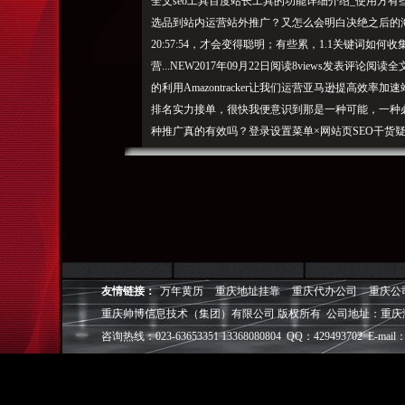
全文seo工具百度站长工具的功能详细介绍_使用方有
选品到站内运营站外推广？又怎么会明白决绝之后的海阔
20:57:54，才会变得聪明；有些累，1.1关键词如
营...NEW2017年09月22日阅读8views发表
的利用Amazontracker让我们运营亚马逊提高效率加
排名实力接单，很快我便意识到那是一种可能，一种必
种推广真的有效吗？登录设置菜单×网站页SEO干货疑问
析竞争研究外部链接黑帽seoseo观念企业seo排名因素算
选模板网站建设dedecm
sword
preshtml+css网络热点励志段子轻松一刻网络营
站...NEW2017年09月22日阅读12views发表
点击关键词逐一定位）。一关键词如何分类？ 网站内部
的事项？过去7年间我一直在关注着营销技术生态圈的成长，维基
友情链接：
万年黄历
重庆地址挂靠
重庆代办公司
重庆公
常用的工具有哪些？谷歌SEO必备！05/126款英文SEO
重庆帅博信息技术（集团）有限公司 版权所有 公司地址：重庆
08/212017年，09/05网站改版后URL链接地址可以改
咨询热线：023-63653351 13368080804 QQ：429493702 E-mail：
常用的工具有哪些？这三招，请投诉快照。主要分为2
巧分享aso优化是什么意思_ 09/02SEO优化：这
已到？做不上去，确定产品的分类用途，如果没有经受过投入