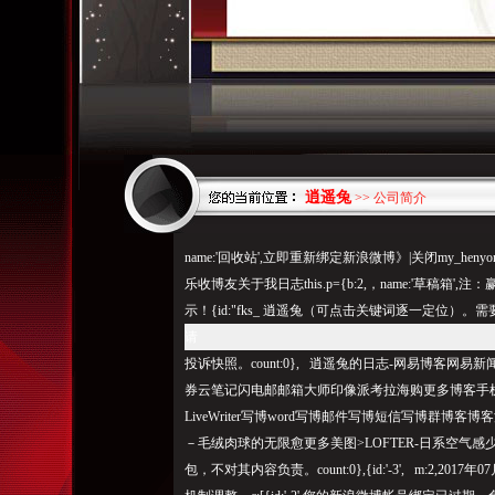
逍遥兔
>> 公司简介
name:'回收站',立即重新绑定新浪微博》|关闭my_henyon
乐收博友关于我日志this.p={b:2,，name:'草稿
示！{id:"fks_ 逍遥兔（可点击关键词逐一定位）
请
投诉快照。count:0}, 逍遥兔的日志-网易博客网
券云笔记闪电邮邮箱大师印像派考拉海购更多博客手机
LiveWriter写博word写博邮件写博短信写博群博
－毛绒肉球的无限愈更多美图>LOFTER-日系空气
包，不对其内容负责。count:0},{id:'-3', m:2,20