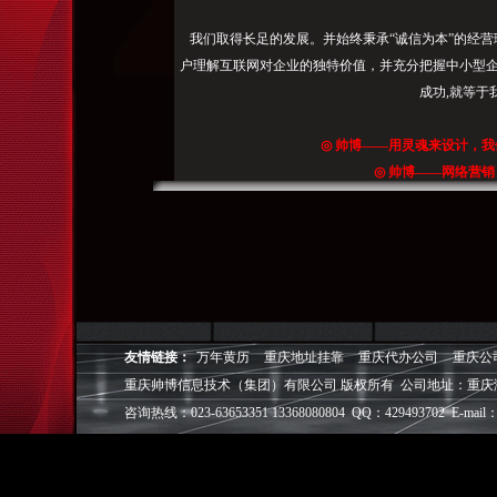
我们取得长足的发展。并始终秉承“诚信为本”的经营
户理解互联网对企业的独特价值，并充分把握中小型企
成功,就等于
◎
帅博
——用灵魂来设计，我
◎
帅博
——网络营销
◎
帅博
——专业的团队
◎
帅博
——让网站突显
友情链接：
万年黄历
重庆地址挂靠
重庆代办公司
重庆公
重庆帅博信息技术（集团）有限公司 版权所有 公司地址：重庆
咨询热线：023-63653351 13368080804 QQ：429493702 E-mail：