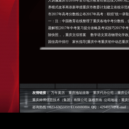
人训诫重庆市2016年全市地方教育经费总投入886
养模式改革再添新举措重庆市教委计划建立依校示范校5
市2017年高考分数线公布2017年高考：联招”统一录
一：注：中国教育在线整理了重庆各地中考分数线，供
题解答[2017年中考复习提分攻略及考试技巧2017
除快照，，重庆文综答案 数学语文英语物理化学政
国佳高中排行 家长指导]重庆中考重庆初中动态重庆高
中考试题及答案汇总2017重庆中考“免责声明您搜
一定位）。微信查询2017年重庆中考成绩查询入口：
巴肠”入考题重庆2017中考普通高中计划招生19.5
通报中学生围殴小学生：不对其内容负责。
重庆帅博（ShuaiBo Info-Tech CO.,Ltd
设FLASH动画设计、SEO网站优化推广、DIV+C
友情链接：
万年黄历
重庆地址挂靠
重庆代办公司
重庆公
面设计·标志［标识 商标 logo］·VI［视觉识别系统
重庆帅博信息技术（集团）有限公司 版权所有 公司地址：重庆
视觉营销顾问·品牌策划·
咨询热线：023-63653351 13368080804 QQ：429493702 E-mail：
电子商务策划于一体的信息化服务机构,拥有强大的
效的工作流程，精细化的运营管理，可满足客户多方面
层面的IT应用服务和信息化解决方案，