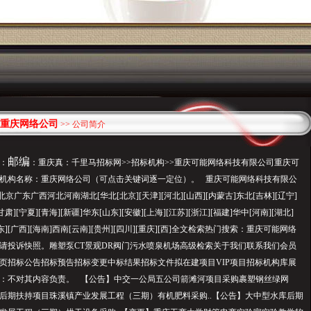
重庆网络公司
>> 公司简介
邮编
：
：重庆真：千里马招标网>>招标机构>>重庆可能网络科技有限公司重庆可
机构名称：重庆网络公司（可点击关键词逐一定位）。 重庆可能网络科技有限公
：北京广东广西河北河南湖北[华北[北京][天津][河北][山西][内蒙古]东北[吉林][辽宁]
甘肃][宁夏][青海][新疆]华东[山东][安徽][上海][江苏][浙江][福建]华中[河南][湖北]
广东][广西][海南]西南[云南][贵州][四川][重庆][西]全文检索热门搜索：重庆可能网络
请投诉快照。雕塑泵CT景观DR阀门污水喷泉机场高级检索关于我们联系我们会员
页招标公告招标预告招标变更中标结果招标文件拟在建项目VIP项目招标机构库展
：不对其内容负责。 【公告】中交一公局五公司箭滩河项目采购裹塑钢丝绿网
后期扶持项目珠溪镇产业发展工程（三期）有机肥料采购..【公告】大中型水库后期