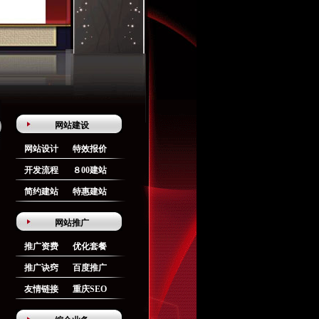
网站建设
网站设计
特效报价
开发流程
８00建站
简约建站
特惠建站
网站推广
推广资费
优化套餐
推广诀窍
百度推广
友情链接
重庆SEO