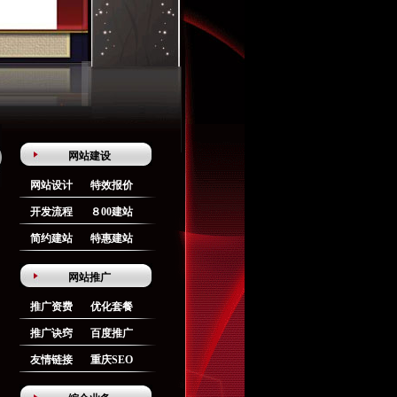
网站建设
网站设计
特效报价
开发流程
８00建站
简约建站
特惠建站
网站推广
推广资费
优化套餐
推广诀窍
百度推广
友情链接
重庆SEO