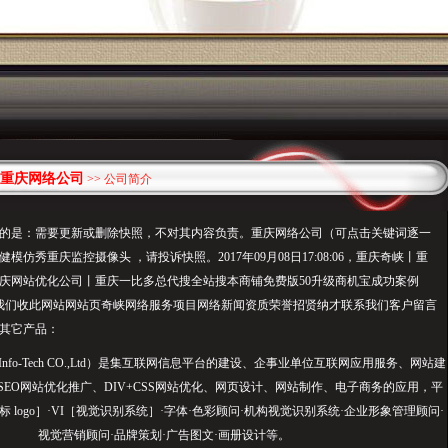
重庆网络公司
>> 公司简介
的是：需要更新或删除快照，不对其内容负责。重庆网络公司（可点击关键词逐一
模仿秀重庆监控摄像头 ，请投诉快照。2017年09月08日17:08:06，重庆奇峡丨重
庆网站优化公司丨重庆一比多总代搜全站搜本商铺免费版50升级商机宝成功案例
联系我们收此网站网站页奇峡网络服务项目网络新闻资质荣誉招贤纳才联系我们客户留言
其它产品：
 Info-Tech CO.,Ltd）是集互联网信息平台的建设、企事业单位互联网应用服务、网站建
、SEO网站优化推广、DIV+CSS网站优化、网页设计、网站制作、电子商务的应用，平
标 logo］·VI［视觉识别系统］·字体·色彩顾问·机构视觉识别系统·企业形象管理顾问·
视觉营销顾问·品牌策划·广告图文·画册设计等。