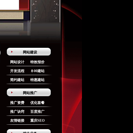
网站建设
网站设计
特效报价
开发流程
８00建站
简约建站
特惠建站
网站推广
推广资费
优化套餐
推广诀窍
百度推广
友情链接
重庆SEO