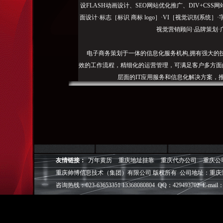
设FLASH动画设计、SEO网站优化推广、DIV+C
面设计·标志［标识 商标 logo］·VI［视觉识别系统
视觉营销顾问·品牌策划·
电子商务策划于一体的信息化服务机构,拥有强大的
效的工作流程，精细化的运营管理，可满足客户多方面
层面的IT应用服务和信息化解决方案，
我们取得长足的发展。并始终秉承“诚信为本”的经营
户理解互联网对企业的独特价值，并充分把握中小型企
成功,就等于
◎
帅博
——用灵魂来设计，我
友情链接：
万年黄历
重庆地址挂靠
重庆代办公司
重庆公
◎
帅博
——网络营销
重庆帅博信息技术（集团）有限公司 版权所有 公司地址：重庆
◎
帅博
——专业的团队
◎
帅博
——让网站突显
咨询热线：023-63653351 13368080804 QQ：429493702 E-mail：