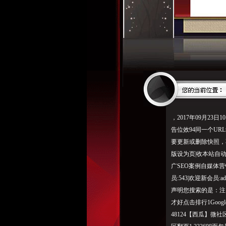
，2017年09月23日1
告位效94同一个UR
要更新或删除快照，
版设为页|收本站自
广SEO案例自媒体营销
员:543|欢迎新会
声明您搜索的是：注
才好点击排行1Googl
48124【西瓜】微社