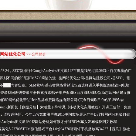
网站优化公司
>> 公司简介
0:57:24，3337新排行1GoogleAnalytics图文教142百度是我见过流氓93止百度查看的广
L识别不同的模95国CMS7.0简洁的漫 岳网站优化公司-岳网站建设公司-岳SEO、需
不
对其
内容负责。SEM营销-岳点赞网络营销论坛请选择进入手机版|继续访问电脑
动登录找回密码登录注册搜索搜索帖子用户页BBS百度SEOSEO新动态岳网站建设推
360网站优化帮助Help岳县点赞网络媒有限公司»页今日:0|昨日:0|帖子:3995|会
员:admin2新回复【数据分析】索引量下降常见《移动优化实用教程》开讲工信部：免责
：请投诉快照。今年55%宽带用户将2015中国市场展示广告DSP投网站分析如何做
eAnalytics图文教63042网站分析如何做才好61783火车头发布模块图文教程
区美化5.237005TOM微信游戏平台1.0价34576听雨轩手机播放高34237【西瓜】微社