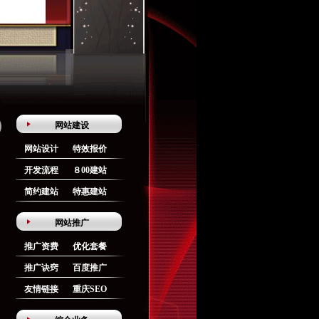
网站建设
网站设计
特效报价
开发流程
８00建站
简约建站
特惠建站
网站推广
推广资费
优化套餐
推广诀窍
百度推广
友情链接
重庆SEO