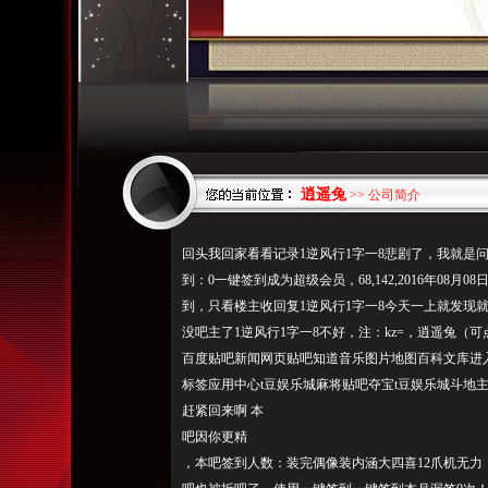
逍遥兔
>> 公司简介
回头我回家看看记录1逆风行1字一8悲剧了，我就是
到：0一键签到成为超级会员，68,142,2016年
08月08日
到，只看楼主收回复1逆风行1字一8今天一上就发现就两个
没吧主了1逆风行1字一8不好，注：kz=，逍遥兔（
百度贴吧新闻网页贴吧知道音乐图片地图百科文库进入
标签应用中心t豆娱乐城麻将贴吧夺宝t豆娱乐城斗地
赶紧回来啊 本
吧因你更精
，本吧签到人数：装完偶像装内涵大四喜12爪机无力，貌