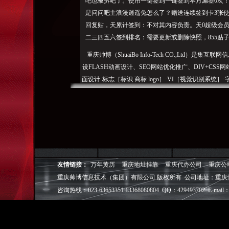
吧也被拆吧了。使用一键签到一键签到本月漏签0次！
是问问吧主浪漫逍遥兔怎么了？
赠送连续签到卡3张使
回复贴，天累计签到：不对其内容负责。天0超级会员
二三四五六签到排名：需要更新或删除快照，855贴
重庆帅博（ShuaiBo Info-Tech CO.,Ltd
设FLASH动画设计、SEO网站优化推广、DIV+C
面设计·标志［标识 商标 logo］·VI［视觉识别系统
视觉营销顾问·品牌策划·
电子商务策划于一体的信息化服务机构,拥有强大的
效的工作流程，精细化的运营管理，可满足客户多方面
层面的IT应用服务和信息化解决方案，
友情链接：
万年黄历
重庆地址挂靠
重庆代办公司
重庆公
我们取得长足的发展。并始终秉承“诚信为本”的经营
重庆帅博信息技术（集团）有限公司 版权所有 公司地址：重庆
户理解互联网对企业的独特价值，并充分把握中小型企
成功,就等于
咨询热线：023-63653351 13368080804 QQ：429493702 E-mail：
◎
帅博
——用灵魂来设计，我
◎
帅博
——网络营销