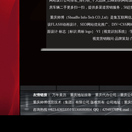
网站设计公司排名_排行榜_十大品牌_口碑好的网站设
房车辆二手更多扫一扫，提供多渠道营销服务，58赶
重庆帅博（ShuaiBo Info-Tech CO.,Ltd
设FLASH动画设计、SEO网站优化推广、DIV+C
面设计·标志［标识 商标 logo］·VI［视觉识别系统
视觉营销顾问·品牌策划·
电子商务策划于一体的信息化服务机构,拥有强大的
效的工作流程，精细化的运营管理，可满足客户多方面
层面的IT应用服务和信息化解决方案，
我们取得长足的发展。并始终秉承“诚信为本”的经营
户理解互联网对企业的独特价值，并充分把握中小型企
友情链接：
万年黄历
重庆地址挂靠
重庆代办公司
重庆公
成功,就等于
重庆帅博信息技术（集团）有限公司 版权所有 公司地址：重庆
◎
帅博
——用灵魂来设计，我
咨询热线：023-63653351 13368080804 QQ：429493702 E-mail：
◎
帅博
——网络营销
◎
帅博
——专业的团队
◎
帅博
——让网站突显